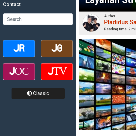
Contact
Author
Pladidus S
Reading time:
2 mi
Classic