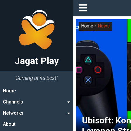
Home
News
Jagat Play
Gaming at its best!
Home
Channels
Networks
Ubisoft: Ko
About
Layanan St