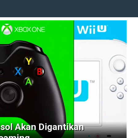
nsol Akan Digantikan
reaming