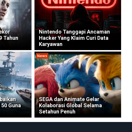
ekor
Nintendo Tanggapi Ancaman
9 Tahun
Hacker Yang Klaim Curi Data
Karyawan
News
rbaikan
SEGA dan Animate Gelar
 50 Guna
Kolaborasi Global Selama
Setahun Penuh