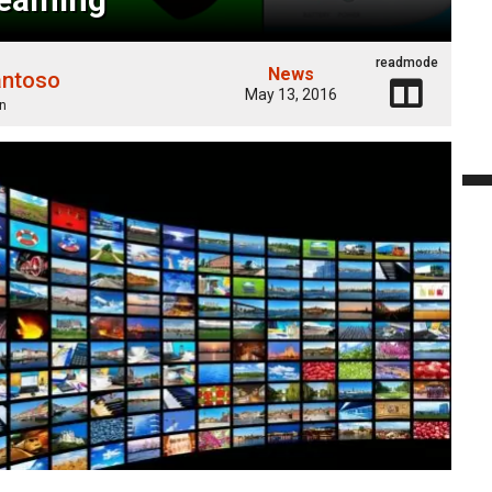
readmode
News
antoso
May 13, 2016
n