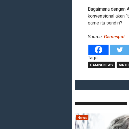
Bagaimana dengan A
konvensional akan “
game itu sendiri?
Source:
Gamespot
Tags:
GAMINGNEWS
NINTE
News