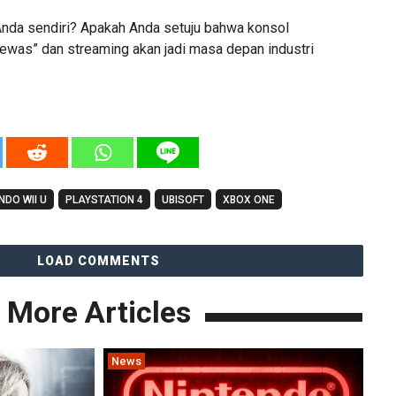
nda sendiri? Apakah Anda setuju bahwa konsol
tewas” dan streaming akan jadi masa depan industri
NDO WII U
PLAYSTATION 4
UBISOFT
XBOX ONE
LOAD COMMENTS
More Articles
News