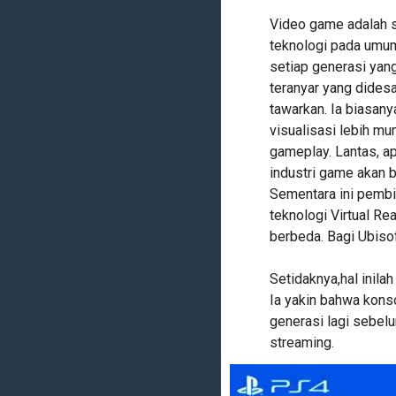
Video game adalah s
teknologi pada umu
setiap generasi yang
teranyar yang dides
tawarkan. Ia biasan
visualisasi lebih mu
gameplay. Lantas, a
industri game akan 
Sementara ini pembi
teknologi Virtual R
berbeda. Bagi Ubisof
Setidaknya,hal inila
Ia yakin bahwa kons
generasi lagi sebel
streaming.