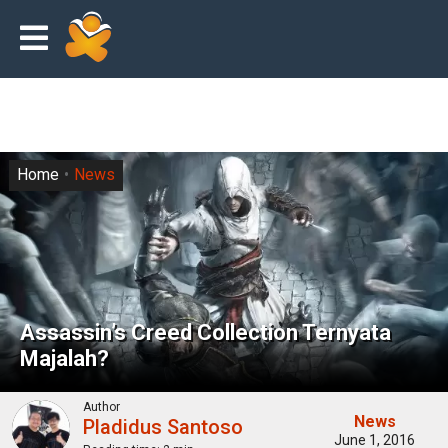
Home
News
Assassin’s Creed Collection Ternyata
Majalah?
Author
News
Pladidus Santoso
June 1, 2016