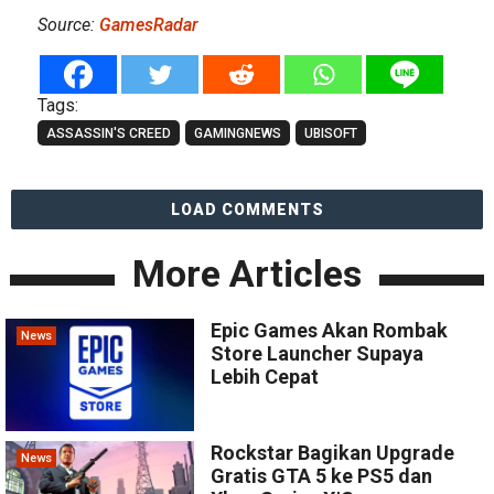
Source:
GamesRadar
Tags:
ASSASSIN'S CREED
GAMINGNEWS
UBISOFT
LOAD COMMENTS
More Articles
Epic Games Akan Rombak
News
Store Launcher Supaya
Lebih Cepat
Rockstar Bagikan Upgrade
News
Gratis GTA 5 ke PS5 dan