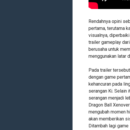
Rendahnya opini se
pertama, terutama ka
visualnya, diperbai
trailer gameplay dar
berusaha untuk mem
menggunakan latar du
Pada trailer tersebu
dengan game pertama
kehancuran pada lin
serangan Ki. Selain i
serangan menjadi le
Dragon Ball Xenover
mengubah momen histo
akan memberikan sis
Ditambah lagi game i