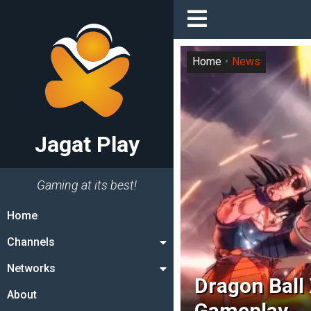
Home
News
Jagat Play
Gaming at its best!
Home
Channels
Networks
Dragon Ball 
About
Gameplay