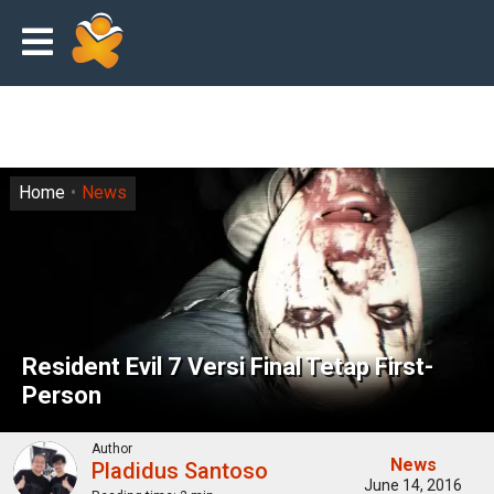
Home
News
Resident Evil 7 Versi Final Tetap First-
Person
Author
News
Pladidus Santoso
June 14, 2016