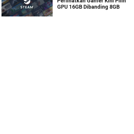
Perlihatkan Gamer Kini Pilih
GPU 16GB Dibanding 8GB