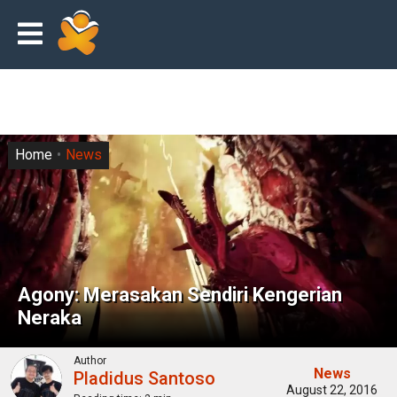
Home
News
Agony: Merasakan Sendiri Kengerian
Neraka
Author
News
Pladidus Santoso
August 22, 2016