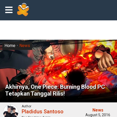
Home
News
Akhirnya, One Piece: Burning Blood PC
Tetapkan Tanggal Rilis!
Author
News
Pladidus Santoso
August 5, 2016