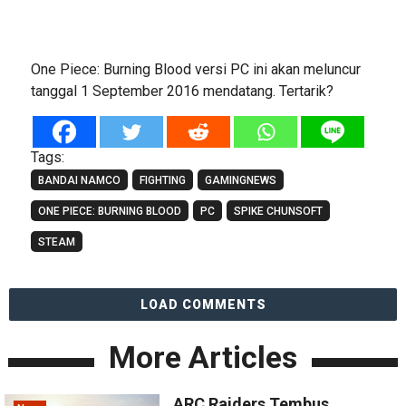
One Piece: Burning Blood versi PC ini akan meluncur
tanggal 1 September 2016 mendatang. Tertarik?
Tags:
BANDAI NAMCO
FIGHTING
GAMINGNEWS
ONE PIECE: BURNING BLOOD
PC
SPIKE CHUNSOFT
STEAM
LOAD COMMENTS
More Articles
ARC Raiders Tembus