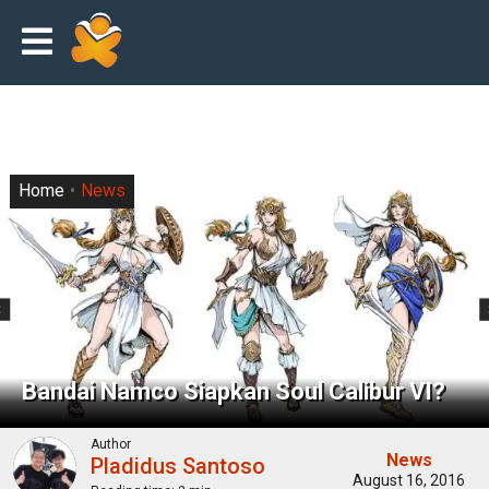
Home
News
Bandai Namco Siapkan Soul Calibur VI?
Author
News
Pladidus Santoso
August 16, 2016