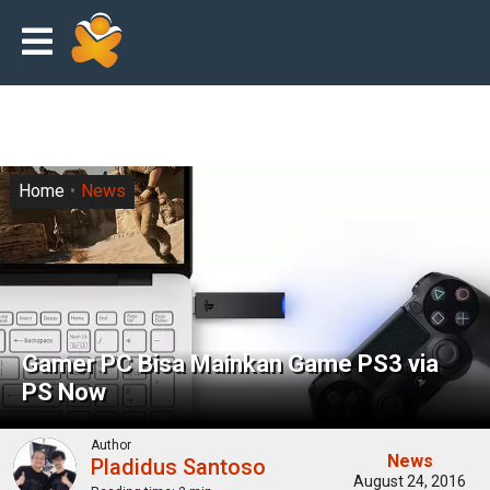
Home
News
Gamer PC Bisa Mainkan Game PS3 via
PS Now
Author
News
Pladidus Santoso
August 24, 2016