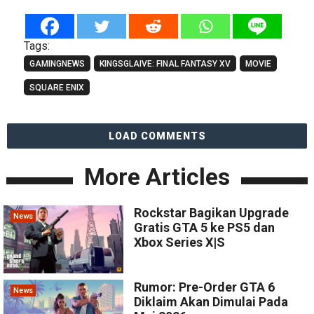
Tags:
GAMINGNEWS
KINGSGLAIVE: FINAL FANTASY XV
MOVIE
SQUARE ENIX
LOAD COMMENTS
More Articles
Rockstar Bagikan Upgrade
News
Gratis GTA 5 ke PS5 dan
Xbox Series X|S
Rumor: Pre-Order GTA 6
News
Diklaim Akan Dimulai Pada