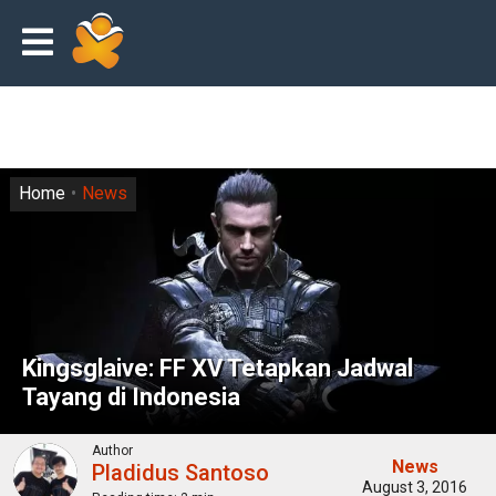
Home
News
Kingsglaive: FF XV Tetapkan Jadwal
Tayang di Indonesia
Author
News
Pladidus Santoso
August 3, 2016