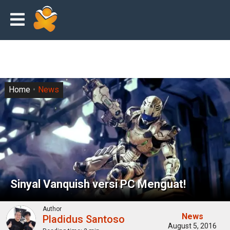
Home
News
Sinyal Vanquish versi PC Menguat!
Author
News
Pladidus Santoso
August 5, 2016