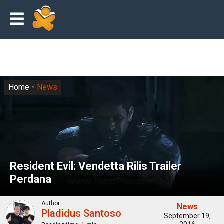
Home
News
Resident Evil: Vendetta Rilis Trailer
Perdana
Author
News
Pladidus Santoso
September 19,