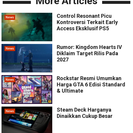
More Articles
Control Resonant Picu
News
Kontroversi Terkait Early
Access Eksklusif PS5
Rumor: Kingdom Hearts IV
News
Diklaim Target Rilis Pada
2027
Rockstar Resmi Umumkan
News
Harga GTA 6 Edisi Standard
& Ultimate
Steam Deck Harganya
News
Dinaikkan Cukup Besar