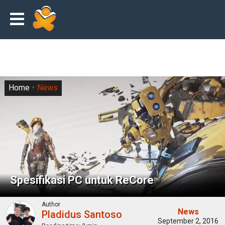
Home
News
Spesifikasi PC untuk ReCore
Author
News
Pladidus Santoso
September 2, 2016