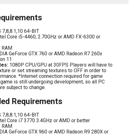
quirements
,8,8.1,10 64-BIT
tel Core i5-4460, 2.70GHz or AMD FX-6300 or
B RAM
DIA GeForce GTX 760 or AMD Radeon R7 260x
on 11
tes:
1080P CPU/GPU at 30FPS Players will have to
xture or set streaming textures to OFF in order to
rmance. *Internet connection required for game
e game is still undergoing development, so all PC
re subject to change.
d Requirements
,8,8.1,10 64-BIT
tel Core i7 3770 3.4GHz or AMD or better
B RAM
DIA GeForce GTX 960 or AMD Radeon R9 280X or