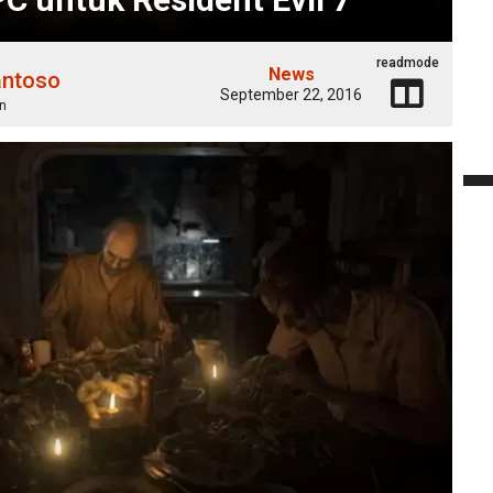
readmode
News
antoso
September 22, 2016
n