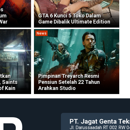
os
lum
GTA 6 Kunci 5 Toko Dalam
 War
Game Dibalik Ultimate Edition
News
atkan
Pimpinan Treyarch Resmi
 Saints
Pensiun Setelah 22 Tahun
of Kain
Arahkan Studio
PT. Jagat Genta Tek
Jl. Darussaadah RT 002 RW 0