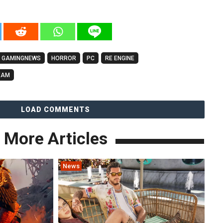
GAMINGNEWS
HORROR
PC
RE ENGINE
EAM
LOAD COMMENTS
More Articles
News