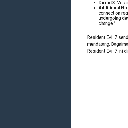
DirectX:
Versi
Additional No
connection req
undergoing dev
change.”
Resident Evil 7 send
mendatang. Bagaima
Resident Evil 7 ini d