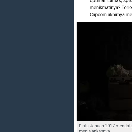
optimal. Lantas, spe
menikmatinya? Terlep
Capcom akhirnya meri
Dirilis Januari 2017 mendat
menjalankannya.