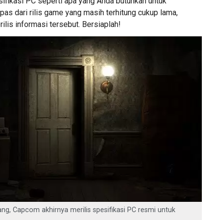
sifikasi PC seperti apa yang Anda butuhkan untuk
as dari rilis game yang masih terhitung cukup lama,
lis informasi tersebut. Bersiaplah!
ang, Capcom akhirnya merilis spesifikasi PC resmi untuk