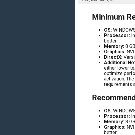
Minimum Re
OS:
WINDOWS 7
Processor:
In
better
Memory:
8 G
Graphics:
NVI
DirectX:
Versi
Additional No
either lower te
optimize perfo
activation. Th
requirements a
Recommende
OS:
WINDOWS 7
Processor:
In
Memory:
8 G
Graphics:
NVI
better