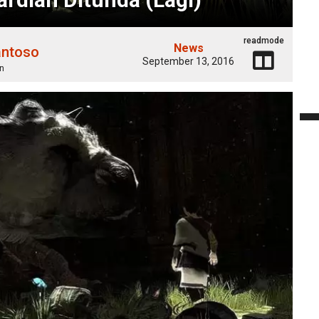
readmode
News
antoso
September 13, 2016
n