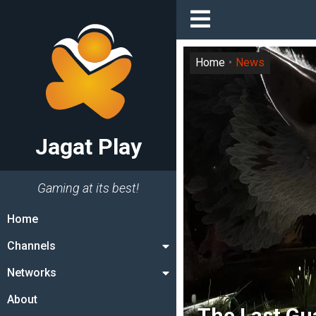
Home
News
Jagat Play
Gaming at its best!
Home
Channels
Networks
About
The Last Gu