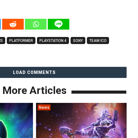
WS
PLATFORMER
PLAYSTATION 4
SONY
TEAM ICO
LOAD COMMENTS
More Articles
News