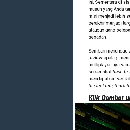
ini. Sementara di si
musuh yang Anda te
misi menjadi lebih 
berakhir menjadi tar
ataupun gang selepa
sepadan.
Sembari menunggu wa
review, apalagi me
mutliplayer-nya sam
screenshot
fresh fr
mendapatkan sedikit
the first one, that’s f
Klik Gambar 