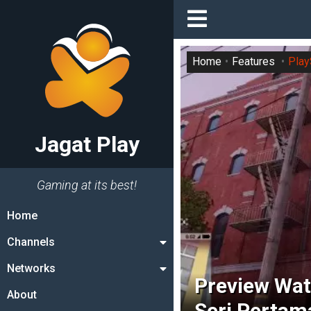
Home
Features
Play
Jagat Play
Gaming at its best!
Home
Channels
Networks
Preview Watc
About
Seri Pertam