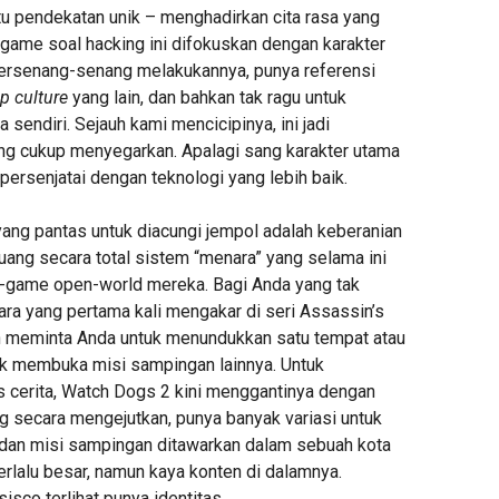
u pendekatan unik – menghadirkan cita rasa yang
 game soal hacking ini difokuskan dengan karakter
t bersenang-senang melakukannya, punya referensi
p culture
yang lain, dan bahkan tak ragu untuk
 sendiri. Sejauh kami mencicipinya, ini jadi
g cukup menyegarkan. Apalagi sang karakter utama
ipersenjatai dengan teknologi yang lebih baik.
ng pantas untuk diacungi jempol adalah keberanian
ang secara total sistem “menara” yang selama ini
-game open-world mereka. Bagi Anda yang tak
ara yang pertama kali mengakar di seri Assassin’s
n meminta Anda untuk menundukkan satu tempat atau
uk membuka misi sampingan lainnya. Untuk
cerita, Watch Dogs 2 kini menggantinya dengan
g secara mengejutkan, punya banyak variasi untuk
a dan misi sampingan ditawarkan dalam sebuah kota
erlalu besar, namun kaya konten di dalamnya.
isco terlihat punya identitas.