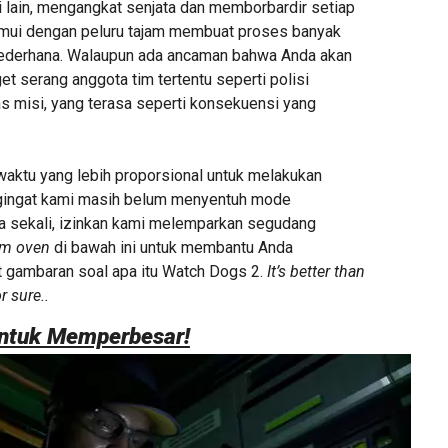
si lain, mengangkat senjata dan memborbardir setiap
mui dengan peluru tajam membuat proses banyak
sederhana. Walaupun ada ancaman bahwa Anda akan
get serang anggota tim tertentu seperti polisi
s misi, yang terasa seperti konsekuensi yang
ktu yang lebih proporsional untuk melakukan
ngingat kami masih belum menyentuh mode
a sekali, izinkan kami melemparkan segudang
om oven
di bawah ini untuk membantu Anda
 gambaran soal apa itu Watch Dogs 2.
It’s better than
or sure..
untuk Memperbesar!