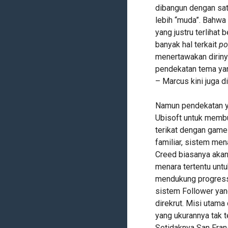
dibangun dengan sat
lebih “muda”. Bahwa
yang justru terliha
banyak hal terkait
po
menertawakan dirinya
pendekatan tema yan
– Marcus kini juga d
Namun pendekatan ya
Ubisoft untuk membu
terikat dengan game
familiar, sistem men
Creed biasanya aka
menara tertentu unt
mendukung progress 
sistem Follower yan
direkrut. Misi utam
yang ukurannya tak t
Setidaknya San Frans