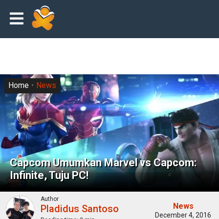
Home
News
Capcom Umumkan Marvel vs Capcom:
Infinite, Tuju PC!
Author
News
Pladidus Santoso
December 4, 2016