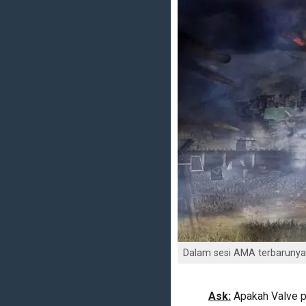
Dalam sesi AMA terbarunya,
Ask:
Apakah Valve p