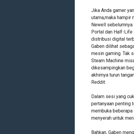
Jika Anda gamer ya
utama,maka hampir 
Newell sebelumnya. 
Portal dan Half-Life
distribusi digital t
Gaben dilihat sebag
mesin gaming. Tak s
Steam Machine misa
dikesampingkan begit
akhirnya turun tang
Reddit.
Dalam sesi yang cu
pertanyaan penting 
membuka beberapa i
menyerah untuk mera
Bahkan, Gaben meng