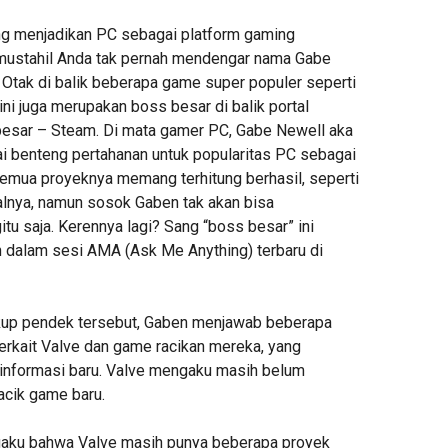
ng menjadikan PC sebagai platform gaming
mustahil Anda tak pernah mendengar nama Gabe
Otak di balik beberapa game super populer seperti
 ini juga merupakan boss besar di balik portal
erbesar – Steam. Di mata gamer PC, Gabe Newell aka
ai benteng pertahanan untuk popularitas PC sebagai
emua proyeknya memang terhitung berhasil, seperti
lnya, namun sosok Gaben tak akan bisa
u saja. Kerennya lagi? Sang “boss besar” ini
an dalam sesi AMA (Ask Me Anything) terbaru di
kup pendek tersebut, Gaben menjawab beberapa
terkait Valve dan game racikan mereka, yang
nformasi baru. Valve mengaku masih belum
cik game baru.
aku bahwa Valve masih punya beberapa proyek