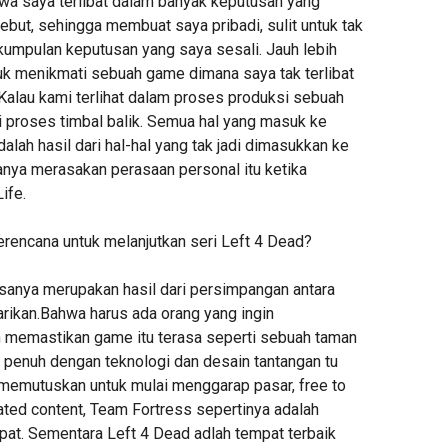
hwa saya terlibat dalam banyak keputusan yang
ebut, sehingga membuat saya pribadi, sulit untuk tak
kumpulan keputusan yang saya sesali. Jauh lebih
k menikmati sebuah game dimana saya tak terlibat
Kalau kami terlihat dalam proses produksi sebuah
 proses timbal balik. Semua hal yang masuk ke
lah hasil dari hal-hal yang tak jadi dimasukkan ke
nya merasakan perasaan personal itu ketika
ife.
erencana untuk melanjutkan seri Left 4 Dead?
asanya merupakan hasil dari persimpangan antara
arikan.Bahwa harus ada orang yang ingin
 memastikan game itu terasa seperti sebuah taman
g penuh dengan teknologi dan desain tantangan tu
i memutuskan untuk mulai menggarap pasar, free to
ated content, Team Fortress sepertinya adalah
pat. Sementara Left 4 Dead adlah tempat terbaik