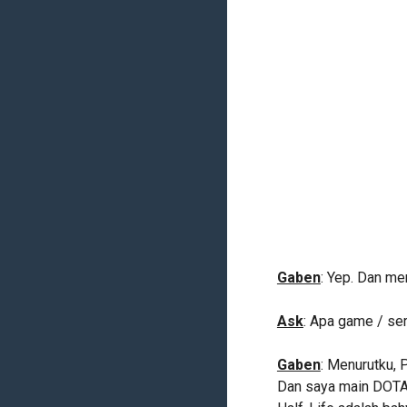
Gaben
: Yep. Dan me
Ask
: Apa game / ser
Gaben
: Menurutku, P
Dan saya main DOTA