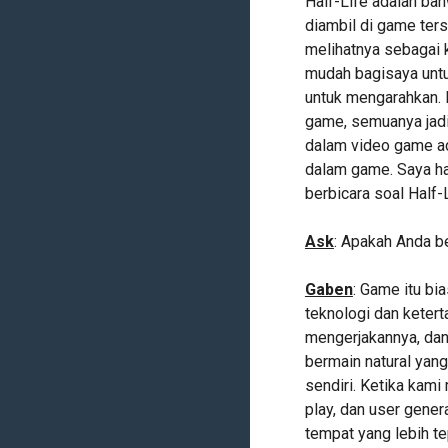
Half-Life adalah ba
diambil di game ters
melihatnya sebagai 
mudah bagisaya untu
untuk mengarahkan. 
game, semuanya jadi
dalam video game ada
dalam game. Saya ha
berbicara soal Half-L
Ask
: Apakah Anda b
Gaben
: Game itu bi
teknologi dan ketert
mengerjakannya, dan
bermain natural yan
sendiri. Ketika kam
play, dan user gener
tempat yang lebih te