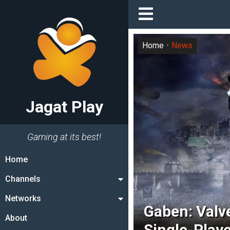
Home
News
Jagat Play
Gaming at its best!
Home
Channels
Networks
Gaben: Valv
About
Single-Play