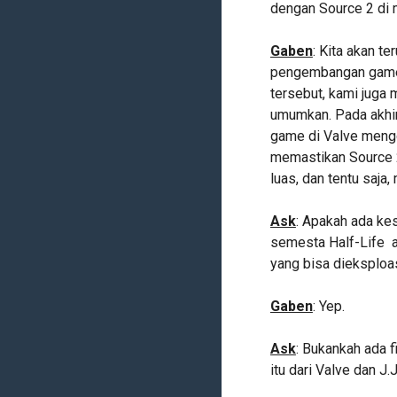
dengan Source 2 di 
Gaben
: Kita akan 
pengembangan game 
tersebut, kami juga
umumkan. Pada akhi
game di Valve mengg
memastikan Source 2
luas, dan tentu saja
Ask
: Apakah ada ke
semesta Half-Life a
yang bisa dieksploas
Gaben
: Yep.
Ask
: Bukankah ada f
itu dari Valve dan J