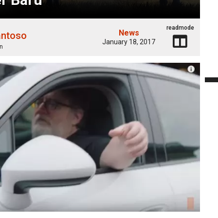
readmode
News
antoso
January 18, 2017
n