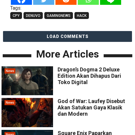
Tags:
CPY
DENUVO
GAMINGNEWS
HACK
LOAD COMMENTS
More Articles
Dragon’s Dogma 2 Deluxe
News
Edition Akan Dihapus Dari
Toko Digital
God of War: Laufey Disebut
News
Akan Satukan Gaya Klasik
dan Modern
Square Enix Paparkan
News