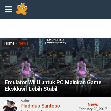
Home
News
Emulator Wii U untuk PC Mainkan Game
Eksklusif Lebih Stabil
Author
News
Pladidus Santoso
February 20, 2017