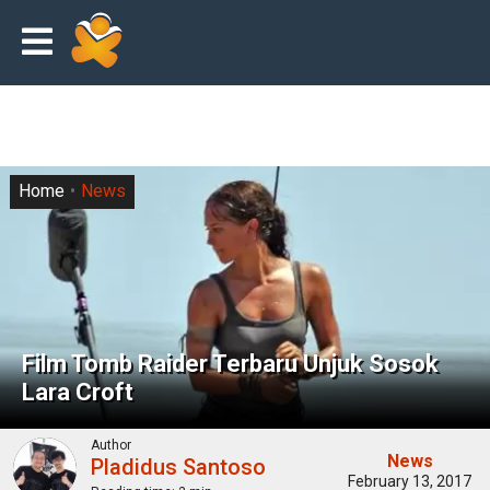
Home
News
Film Tomb Raider Terbaru Unjuk Sosok
Lara Croft
Author
News
Pladidus Santoso
February 13, 2017