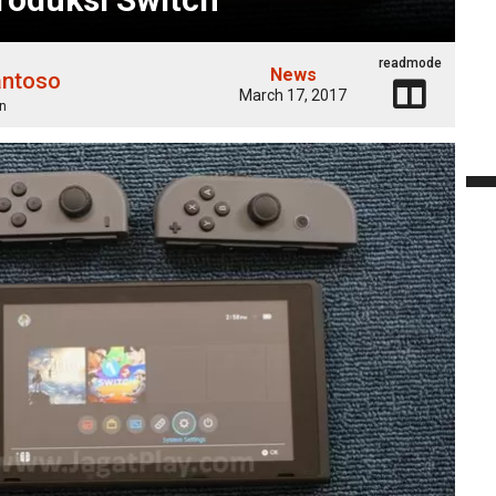
readmode
News
antoso
March 17, 2017
n