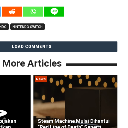
ENDO
NINTENDO SWITCH
LOAD COMMENTS
More Articles
News
bijakan
Steam Machine Mulai Dihantui
tkan
“Red Line of Death” Seperti