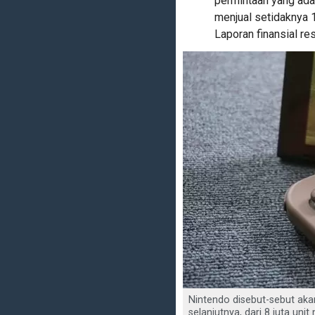
permintaan yang ad
menjual setidaknya 1
Laporan finansial r
Nintendo disebut-sebut aka
selanjutnya, dari 8 juta unit 