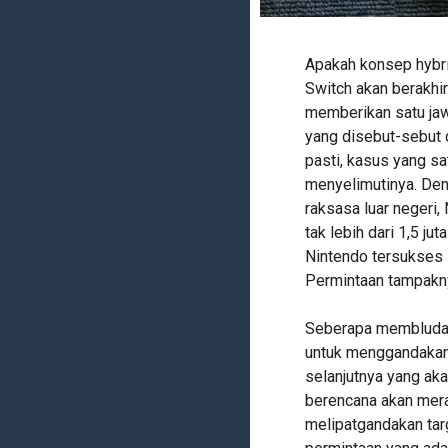
Apakah konsep hybri
Switch akan berakhir
memberikan satu jawa
yang disebut-sebut 
pasti, kasus yang sa
menyelimutinya. Den
raksasa luar negeri,
tak lebih dari 1,5 ju
Nintendo tersukses s
Permintaan tampakn
Seberapa membluda
untuk menggandakan 
selanjutnya yang ak
berencana akan merac
melipatgandakan tar