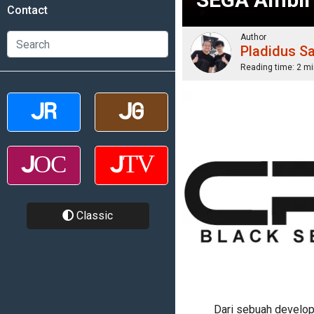
Contact
Author
Pladidus S
Reading time:
2 mi
Classic
Dari sebuah develop