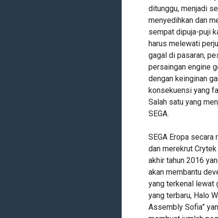
ditunggu, menjadi se
menyedihkan dan m
sempat dipuja-puji k
harus melewati perj
gagal di pasaran, pe
persaingan engine g
dengan keinginan ga
konsekuensi yang fat
Salah satu yang menj
SEGA.
SEGA Eropa secara 
dan merekrut Crytek 
akhir tahun 2016 yang
akan membantu deve
yang terkenal lewat g
yang terbaru, Halo W
Assembly Sofia” yang