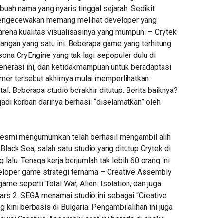
buah nama yang nyaris tinggal sejarah. Sedikit
engecewakan memang melihat developer yang
arena kualitas visualisasinya yang mumpuni – Crytek
uangan yang satu ini. Beberapa game yang terhitung
sona CryEngine yang tak lagi sepopuler dulu di
enerasi ini, dan ketidakmampuan untuk beradaptasi
mer tersebut akhirnya mulai memperlihatkan
al. Beberapa studio berakhir ditutup. Berita baiknya?
adi korban darinya berhasil “diselamatkan” oleh
resmi mengumumkan telah berhasil mengambil alih
Black Sea, salah satu studio yang ditutup Crytek di
 lalu. Tenaga kerja berjumlah tak lebih 60 orang ini
loper game strategi ternama – Creative Assembly
ame seperti Total War, Alien: Isolation, dan juga
ars 2. SEGA menamai studio ini sebagai “Creative
 kini berbasis di Bulgaria. Pengambilalihan ini juga