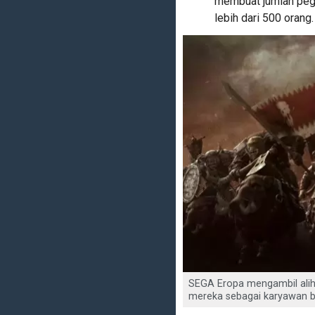
membuat jumlah pega
lebih dari 500 orang.
SEGA Eropa mengambil alih 
mereka sebagai karyawan b