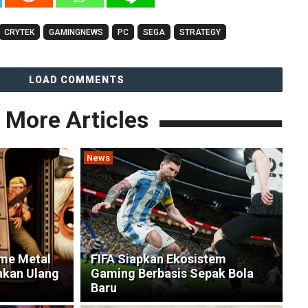
CRYTEK
GAMINGNEWS
PC
SEGA
STRATEGY
LOAD COMMENTS
More Articles
News
me Metal
FIFA Siapkan Ekosistem
akan Ulang
Gaming Berbasis Sepak Bola
Baru