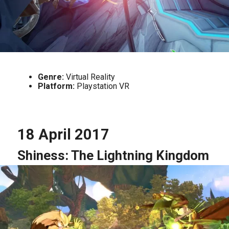
Genre:
Virtual Reality
Platform:
Playstation VR
18 April 2017
Shiness: The Lightning Kingdom