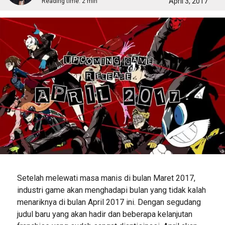
April 3, 2017
Reading time:
2 min
Setelah melewati masa manis di bulan Maret 2017,
industri game akan menghadapi bulan yang tidak kalah
menariknya di bulan April 2017 ini. Dengan segudang
judul baru yang akan hadir dan beberapa kelanjutan