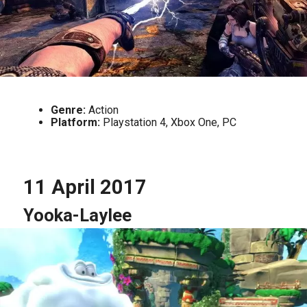
Genre:
Action
Platform:
Playstation 4, Xbox One, PC
11 April 2017
Yooka-Laylee