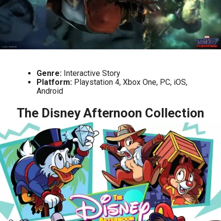
Genre:
Interactive Story
Platform:
Playstation 4, Xbox One, PC, iOS,
Android
The Disney Afternoon Collection