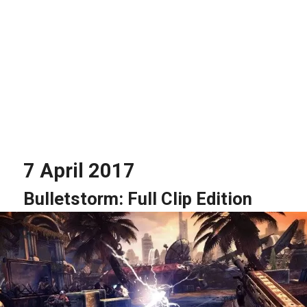
7 April 2017
Bulletstorm: Full Clip Edition