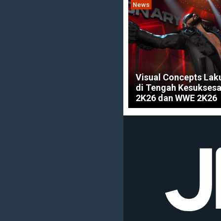
News
Visual Concepts La
di Tengah Kesukses
2K26 dan WWE 2K26