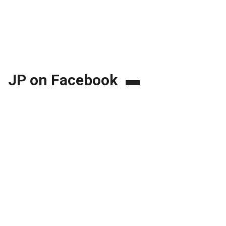
JP on Facebook