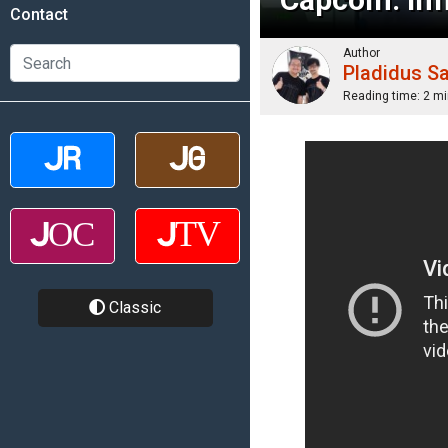
Contact
Author
Pladidus S
Reading time:
2 mi
Classic