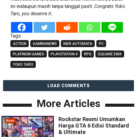
ini walaupun masih tanpa tanggal pasti.
Congrats Yoko
Taro, you deserve it..
Tags:
ACTION
GAMINGNEWS
NIER AUTOMATA
PC
PLATINUM GAMES
PLAYSTATION 4
RPG
SQUARE ENIX
YOKO TARO
LOAD COMMENTS
More Articles
Rockstar Resmi Umumkan
News
Harga GTA 6 Edisi Standard
& Ultimate