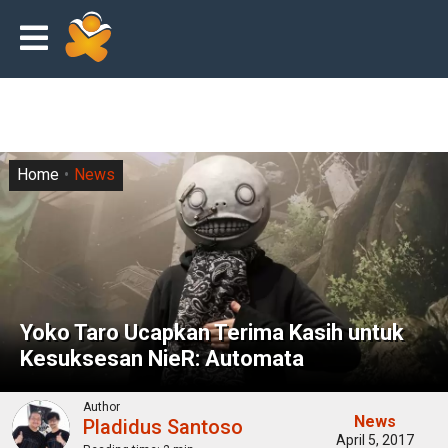
Home
News
Yoko Taro Ucapkan Terima Kasih untuk
Kesuksesan NieR: Automata
Author
News
Pladidus Santoso
April 5, 2017