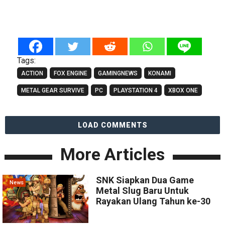
Tags:
ACTION
FOX ENGINE
GAMINGNEWS
KONAMI
METAL GEAR SURVIVE
PC
PLAYSTATION 4
XBOX ONE
LOAD COMMENTS
More Articles
SNK Siapkan Dua Game
News
Metal Slug Baru Untuk
Rayakan Ulang Tahun ke-30