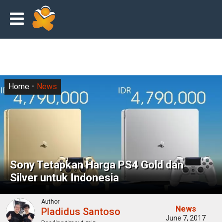
Home
News
Sony Tetapkan Harga PS4 Gold dan
Silver untuk Indonesia
Author
News
Pladidus Santoso
June 7, 2017