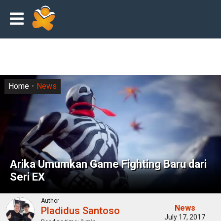
Home
News
Arika Umumkan Game Fighting Baru dari
Seri EX
Author
News
Pladidus Santoso
July 17, 2017