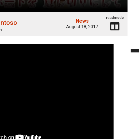
readmode
News
antoso
August 18, 2017
n