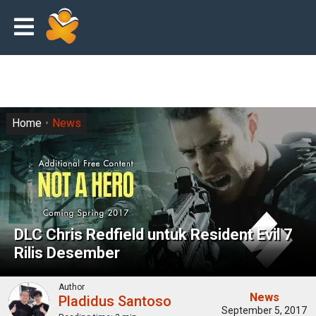
Home
News
DLC Chris Redfield untuk Resident Evil 7
Rilis Desember
Author
News
Pladidus Santoso
September 5, 2017