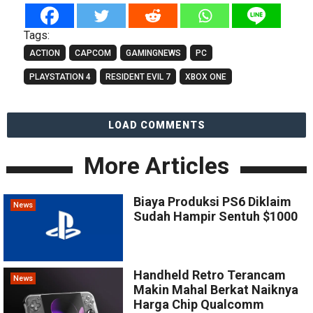
Tags:
ACTION
CAPCOM
GAMINGNEWS
PC
PLAYSTATION 4
RESIDENT EVIL 7
XBOX ONE
LOAD COMMENTS
More Articles
Biaya Produksi PS6 Diklaim
News
Sudah Hampir Sentuh $1000
Handheld Retro Terancam
News
Makin Mahal Berkat Naiknya
Harga Chip Qualcomm