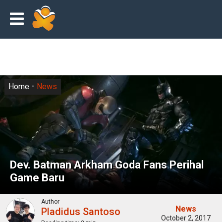
Home
News
Dev. Batman Arkham Goda Fans Perihal
Game Baru
Author
News
Pladidus Santoso
October 2, 2017