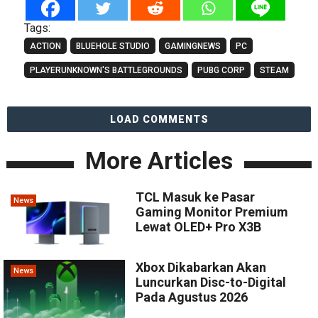
Tags:
ACTION
BLUEHOLE STUDIO
GAMINGNEWS
PC
PLAYERUNKNOWN'S BATTLEGROUNDS
PUBG CORP
STEAM
LOAD COMMENTS
More Articles
TCL Masuk ke Pasar
News
Gaming Monitor Premium
Lewat OLED+ Pro X3B
Xbox Dikabarkan Akan
News
Luncurkan Disc-to-Digital
Pada Agustus 2026