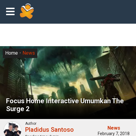
Home
News
Focus Home Interactive Umumkan The
Surge 2
Author
News
Pladidus Santoso
February 7, 2018