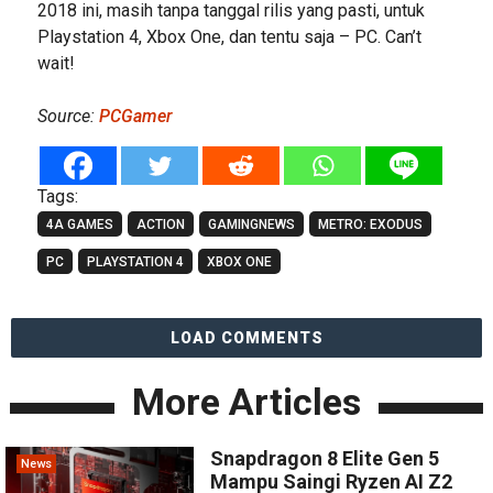
2018 ini, masih tanpa tanggal rilis yang pasti, untuk
Playstation 4, Xbox One, dan tentu saja – PC. Can’t
wait!
Source:
PCGamer
Tags:
4A GAMES
ACTION
GAMINGNEWS
METRO: EXODUS
PC
PLAYSTATION 4
XBOX ONE
LOAD COMMENTS
More Articles
Snapdragon 8 Elite Gen 5
News
Mampu Saingi Ryzen AI Z2