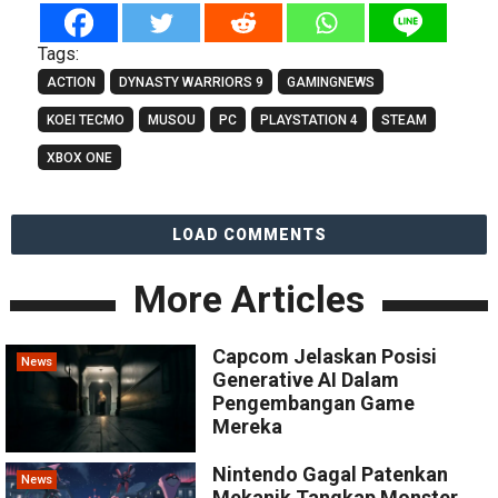
Tags:
ACTION
DYNASTY WARRIORS 9
GAMINGNEWS
KOEI TECMO
MUSOU
PC
PLAYSTATION 4
STEAM
XBOX ONE
LOAD COMMENTS
More Articles
Capcom Jelaskan Posisi
News
Generative AI Dalam
Pengembangan Game
Mereka
Nintendo Gagal Patenkan
News
Mekanik Tangkap Monster