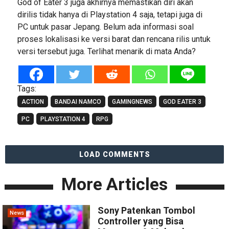
God of Eater 3 juga akhirnya memastikan diri akan
dirilis tidak hanya di Playstation 4 saja, tetapi juga di
PC untuk pasar Jepang. Belum ada informasi soal
proses lokalisasi ke versi barat dan rencana rilis untuk
versi tersebut juga. Terlihat menarik di mata Anda?
Tags:
ACTION
BANDAI NAMCO
GAMINGNEWS
GOD EATER 3
PC
PLAYSTATION 4
RPG
LOAD COMMENTS
More Articles
Sony Patenkan Tombol
News
Controller yang Bisa