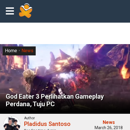
Home
News
God Eater 3 Perlihatkan Gameplay
Perdana, Tuju PC
Author
News
Pladidus Santoso
March 26, 2018