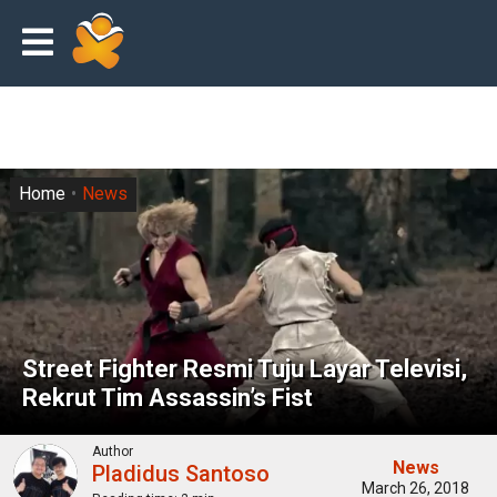
Home
News
Street Fighter Resmi Tuju Layar Televisi,
Rekrut Tim Assassin’s Fist
Author
News
Pladidus Santoso
March 26, 2018