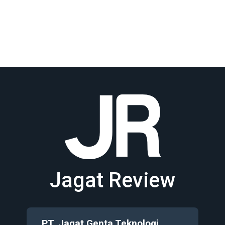
Jagat Review
PT. Jagat Genta Teknologi