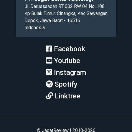
Jl. Darussaadah RT 002 RW 04 No. 188
Kp Bulak Timur, Cinangka, Kec Sawangan
Depok, Jawa Barat - 16516
Indonesia
Facebook
Youtube
Instagram
Spotify
Linktree
© JagatReview | 2010-2026