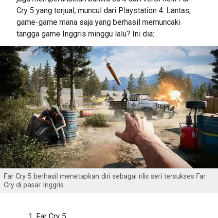
Cry 5 yang terjual, muncul dari Playstation 4. Lantas,
game-game mana saja yang berhasil memuncaki
tangga game Inggris minggu lalu? Ini dia:
Far Cry 5 berhasil menetapkan diri sebagai rilis seri tersukses Far
Cry di pasar Inggris.
Far Cry 5