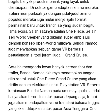
begitu banyak produk menarik yang layak untuk
diantisipasi. Di sektor game adaptasi anime mereka,
selain memperkuatnya dengan judul-judul anime
populer, mereka juga mulai menjelajahi format
permainan baru untuk franchise yang sudah begitu
lama eksis. Salah satunya adalah One Piece. Selain
seri World Seeker yang diklaim super ambisius
dengan konsep open-world miliknya, Bandai Namco
juga menyiapkan sebuah game VR berbasis
petualangan si topi jerami juga – Grand Cruise.
Setelah menggoda lewat banyak screenshot dan
trailer, Bandai Namco akhirnya menetapkan tanggal
rilis resmi untuk One Piece Grand Cruise yang akan
dirilis secara eksklusif, untuk Playstation VR. Seperti
kebiasaan Bandai Namco pada umumnya pula, ia tidak
hanya akan tersedia untuk pasar Jepang saja, tetapi
juga akan mendapatkan versi translasi bahasa Inggris
yang akan ditujukan untuk pasar Asia Tenggara. One