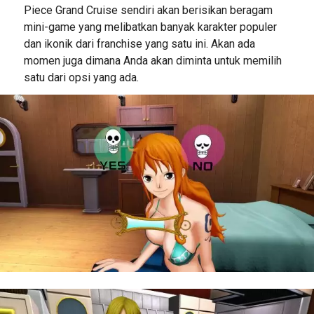
Piece Grand Cruise sendiri akan berisikan beragam
mini-game yang melibatkan banyak karakter populer
dan ikonik dari franchise yang satu ini. Akan ada
momen juga dimana Anda akan diminta untuk memilih
satu dari opsi yang ada.