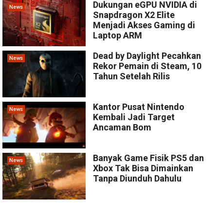
Dukungan eGPU NVIDIA di
News
Snapdragon X2 Elite
Menjadi Akses Gaming di
Laptop ARM
Dead by Daylight Pecahkan
News
Rekor Pemain di Steam, 10
Tahun Setelah Rilis
Kantor Pusat Nintendo
News
Kembali Jadi Target
Ancaman Bom
Banyak Game Fisik PS5 dan
News
Xbox Tak Bisa Dimainkan
Tanpa Diunduh Dahulu