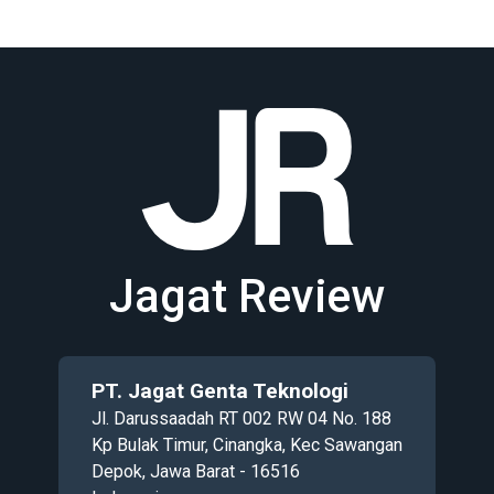
Jagat Review
PT. Jagat Genta Teknologi
Jl. Darussaadah RT 002 RW 04 No. 188
Kp Bulak Timur, Cinangka, Kec Sawangan
Depok, Jawa Barat - 16516