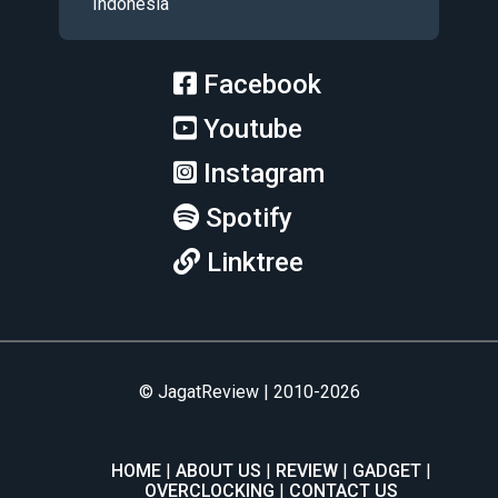
Indonesia
Facebook
Youtube
Instagram
Spotify
Linktree
© JagatReview | 2010-2026
HOME
ABOUT US
REVIEW
GADGET
OVERCLOCKING
CONTACT US