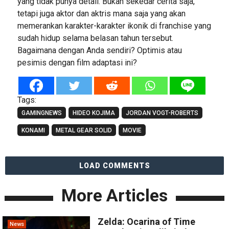
yang tidak punya detail. Bukan sekedar cerita saja,
tetapi juga aktor dan aktris mana saja yang akan
memerankan karakter-karakter ikonik di franchise yang
sudah hidup selama belasan tahun tersebut.
Bagaimana dengan Anda sendiri? Optimis atau
pesimis dengan film adaptasi ini?
Tags:
GAMINGNEWS
HIDEO KOJIMA
JORDAN VOGT-ROBERTS
KONAMI
METAL GEAR SOLID
MOVIE
LOAD COMMENTS
More Articles
Zelda: Ocarina of Time
News