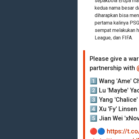
sepakbola Eropa ma
kedua nama besar dar
diharapkan bisa men
pertama kalinya PS
sempat melakukan ha
League, dan FIFA.
Please give a wa
partnership with
1️⃣ Wang 'Ame' C
2️⃣ Lu 'Maybe' Ya
3️⃣ Yang 'Chalice'
4️⃣ Xu 'Fy' Linsen
5️⃣ Jian Wei 'xNo
🔴🔵
https://t.