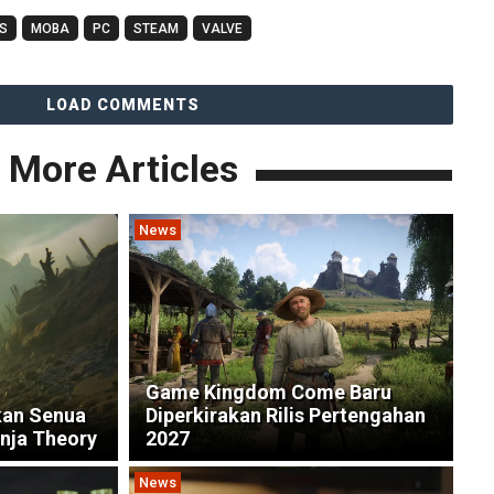
S
MOBA
PC
STEAM
VALVE
LOAD COMMENTS
More Articles
News
Game Kingdom Come Baru
kan Senua
Diperkirakan Rilis Pertengahan
inja Theory
2027
News