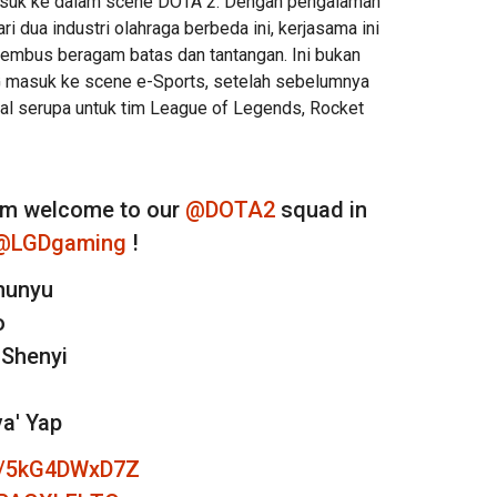
suk ke dalam scene DOTA 2. Dengan pengalaman
i dua industri olahraga berbeda ini, kerjasama ini
embus beragam batas dan tantangan. Ini bukan
G masuk ke scene e-Sports, setelah sebelumnya
l serupa untuk tim League of Legends, Rocket
rm welcome to our
@DOTA2
squad in
@LGDgaming
!
hunyu
o
 Shenyi
va' Yap
co/5kG4DWxD7Z