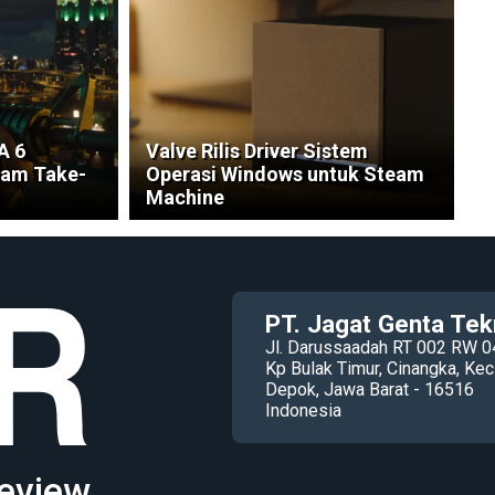
A 6
Valve Rilis Driver Sistem
ham Take-
Operasi Windows untuk Steam
Machine
PT. Jagat Genta Tek
Jl. Darussaadah RT 002 RW 0
Kp Bulak Timur, Cinangka, K
Depok, Jawa Barat - 16516
Indonesia
eview