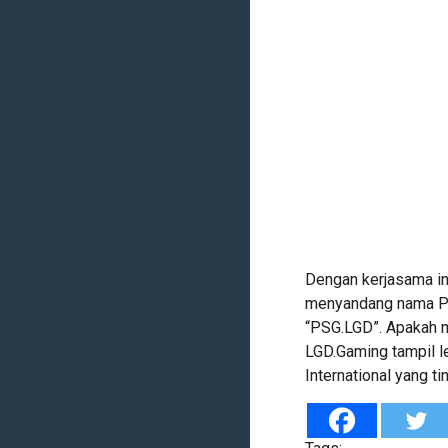
Dengan kerjasama in
menyandang nama PS
“PSG.LGD”. Apakah m
LGD.Gaming tampil l
International yang t