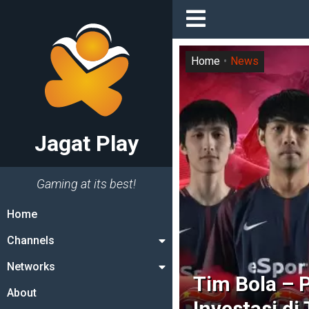
Home
News
Jagat Play
Gaming at its best!
Home
Channels
Networks
Tim Bola – 
About
Investasi d