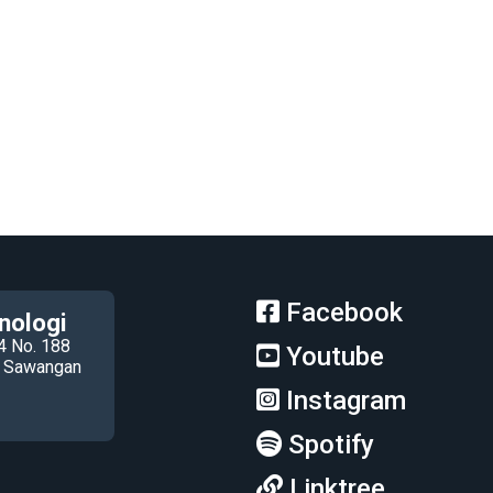
Facebook
nologi
4 No. 188
Youtube
ec Sawangan
Instagram
Spotify
Linktree