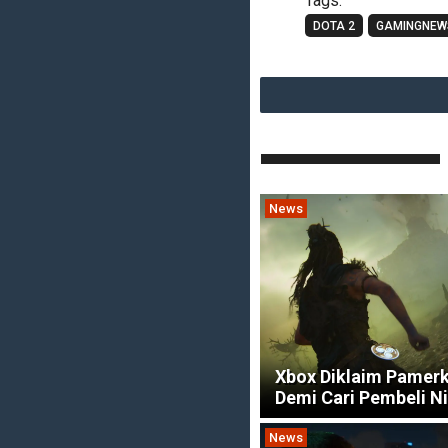
Tags:
DOTA 2
GAMINGNEW
News
Xbox Diklaim Pamer
Demi Cari Pembeli N
News