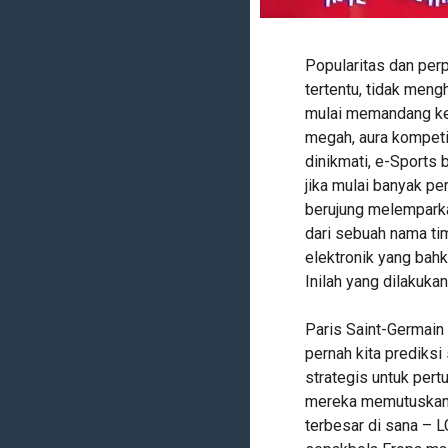
Popularitas dan per
tertentu, tidak meng
mulai memandang ke 
megah, aura kompeti
dinikmati, e-Sports
jika mulai banyak pe
berujung melemparka
dari sebuah nama ti
elektronik yang bahk
Inilah yang dilakuka
Paris Saint-Germain
pernah kita prediksi
strategis untuk pert
mereka memutuskan u
terbesar di sana – 