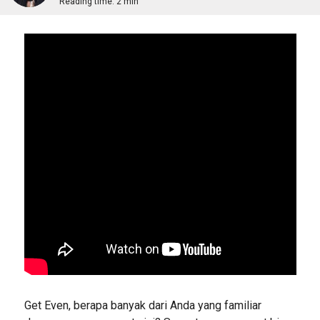
Reading time:
2 min
Get Even, berapa banyak dari Anda yang familiar