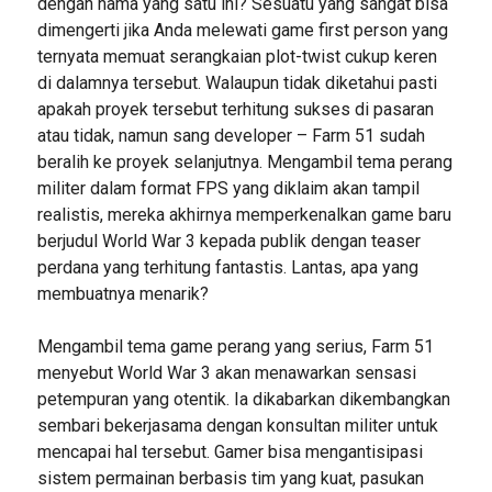
dengan nama yang satu ini? Sesuatu yang sangat bisa
dimengerti jika Anda melewati game first person yang
ternyata memuat serangkaian plot-twist cukup keren
di dalamnya tersebut. Walaupun tidak diketahui pasti
apakah proyek tersebut terhitung sukses di pasaran
atau tidak, namun sang developer – Farm 51 sudah
beralih ke proyek selanjutnya. Mengambil tema perang
militer dalam format FPS yang diklaim akan tampil
realistis, mereka akhirnya memperkenalkan game baru
berjudul World War 3 kepada publik dengan teaser
perdana yang terhitung fantastis. Lantas, apa yang
membuatnya menarik?
Mengambil tema game perang yang serius, Farm 51
menyebut World War 3 akan menawarkan sensasi
petempuran yang otentik. Ia dikabarkan dikembangkan
sembari bekerjasama dengan konsultan militer untuk
mencapai hal tersebut. Gamer bisa mengantisipasi
sistem permainan berbasis tim yang kuat, pasukan