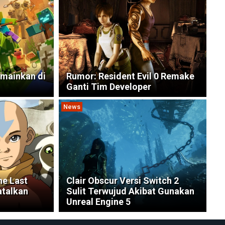
imainkan di
Rumor: Resident Evil 0 Remake
Ganti Tim Developer
News
he Last
Clair Obscur Versi Switch 2
atalkan
Sulit Terwujud Akibat Gunakan
Unreal Engine 5