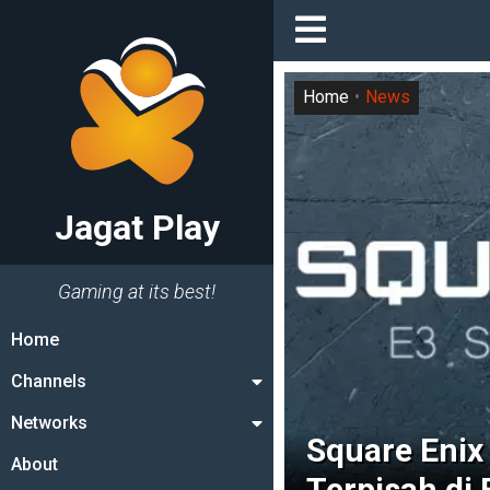
Home
News
Jagat Play
Gaming at its best!
Home
Channels
Networks
Square Enix
About
Terpisah di