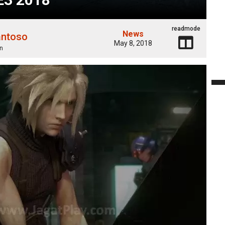
readmode
News
antoso
May 8, 2018
n