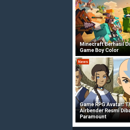
Minecraft Berhasil D
Game Boy Color
News
Game RPG Avatar: T
Airbender Resmi Dib
Paramount