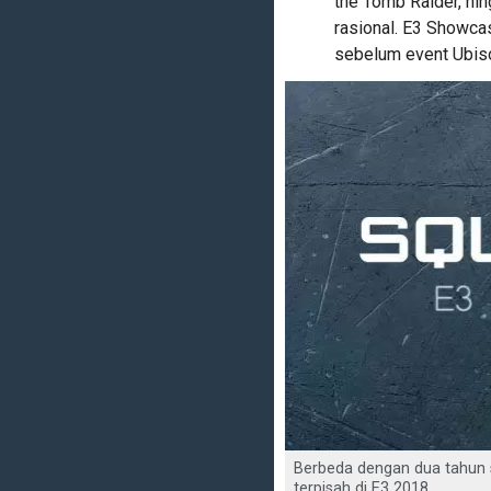
the Tomb Raider, hin
rasional. E3 Showcas
sebelum event Ubiso
Berbeda dengan dua tahun 
terpisah di E3 2018.