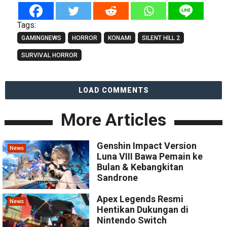
Tags:
GAMINGNEWS
HORROR
KONAMI
SILENT HILL 2
SURVIVAL HORROR
LOAD COMMENTS
More Articles
Genshin Impact Version
News
Luna VIII Bawa Pemain ke
Bulan & Kebangkitan
Sandrone
Apex Legends Resmi
News
Hentikan Dukungan di
Nintendo Switch