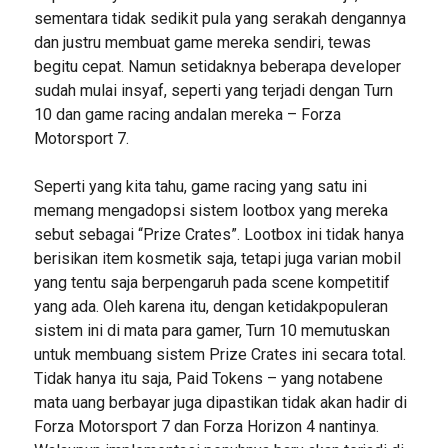
sementara tidak sedikit pula yang serakah dengannya
dan justru membuat game mereka sendiri, tewas
begitu cepat. Namun setidaknya beberapa developer
sudah mulai insyaf, seperti yang terjadi dengan Turn
10 dan game racing andalan mereka – Forza
Motorsport 7.
Seperti yang kita tahu, game racing yang satu ini
memang mengadopsi sistem lootbox yang mereka
sebut sebagai “Prize Crates”. Lootbox ini tidak hanya
berisikan item kosmetik saja, tetapi juga varian mobil
yang tentu saja berpengaruh pada scene kompetitif
yang ada. Oleh karena itu, dengan ketidakpopuleran
sistem ini di mata para gamer, Turn 10 memutuskan
untuk membuang sistem Prize Crates ini secara total.
Tidak hanya itu saja, Paid Tokens – yang notabene
mata uang berbayar juga dipastikan tidak akan hadir di
Forza Motorsport 7 dan Forza Horizon 4 nantinya.