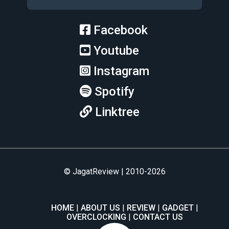
Facebook
Youtube
Instagram
Spotify
Linktree
© JagatReview | 2010-2026
HOME
ABOUT US
REVIEW
GADGET
OVERCLOCKING
CONTACT US