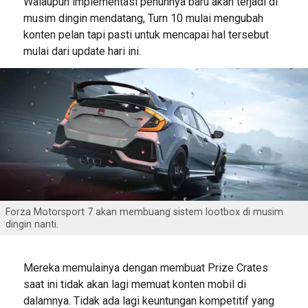
Walaupun implementasi penuhnya baru akan terjadi di
musim dingin mendatang, Turn 10 mulai mengubah
konten pelan tapi pasti untuk mencapai hal tersebut
mulai dari update hari ini.
Forza Motorsport 7 akan membuang sistem lootbox di musim
dingin nanti.
Mereka memulainya dengan membuat Prize Crates
saat ini tidak akan lagi memuat konten mobil di
dalamnya. Tidak ada lagi keuntungan kompetitif yang