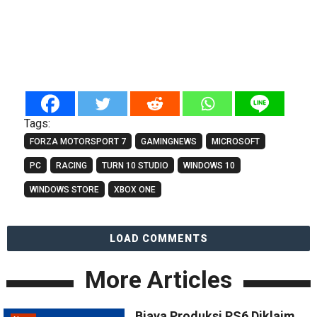
Tags:
FORZA MOTORSPORT 7
GAMINGNEWS
MICROSOFT
PC
RACING
TURN 10 STUDIO
WINDOWS 10
WINDOWS STORE
XBOX ONE
LOAD COMMENTS
More Articles
Biaya Produksi PS6 Diklaim