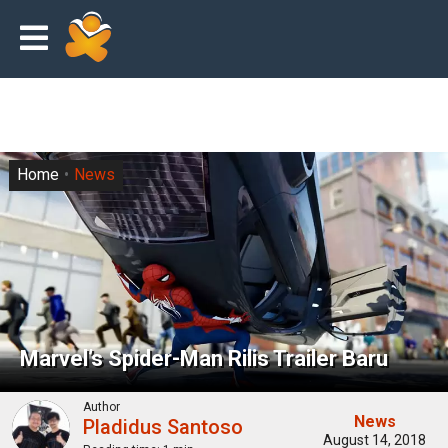
Home
News
Marvel’s Spider-Man Rilis Trailer Baru
Author
News
Pladidus Santoso
August 14, 2018