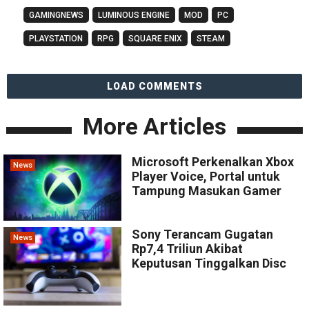
GAMINGNEWS
LUMINOUS ENGINE
MOD
PC
PLAYSTATION
RPG
SQUARE ENIX
STEAM
LOAD COMMENTS
More Articles
Microsoft Perkenalkan Xbox
News
Player Voice, Portal untuk
Tampung Masukan Gamer
Sony Terancam Gugatan
News
Rp7,4 Triliun Akibat
Keputusan Tinggalkan Disc