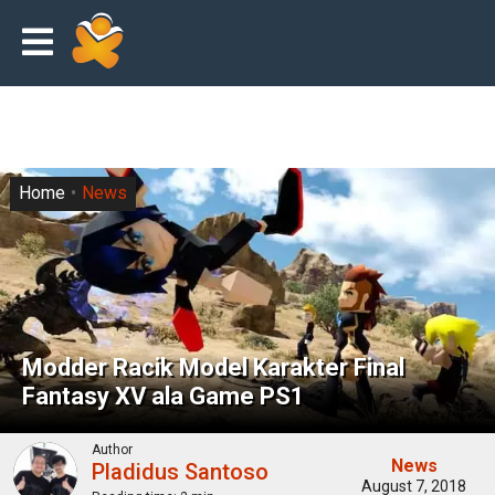
Home
News
Modder Racik Model Karakter Final
Fantasy XV ala Game PS1
Author
News
Pladidus Santoso
August 7, 2018