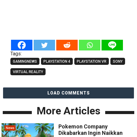
Tags:
GAMINGNEWS
PLAYSTATION 4
PLAYSTATION VR
SONY
VIRTUAL REALITY
LOAD COMMENTS
More Articles
Pokemon Company
News
Dikabarkan Ingin Naikkan