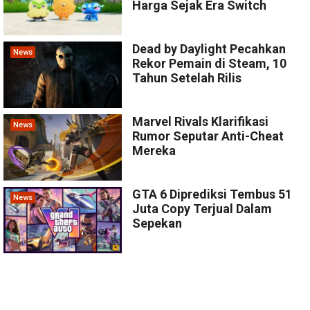
Harga Sejak Era Switch
Dead by Daylight Pecahkan
News
Rekor Pemain di Steam, 10
Tahun Setelah Rilis
Marvel Rivals Klarifikasi
News
Rumor Seputar Anti-Cheat
Mereka
GTA 6 Diprediksi Tembus 51
News
Juta Copy Terjual Dalam
Sepekan