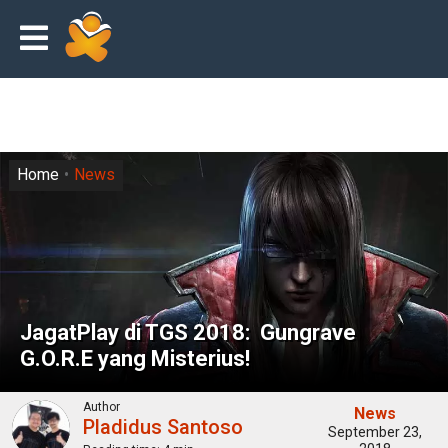
Home
News
JagatPlay di TGS 2018: Gungrave
G.O.R.E yang Misterius!
Author
News
Pladidus Santoso
September 23,